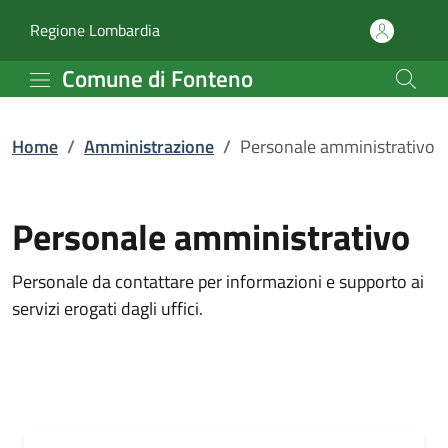
Personale amministrati
Vai al contenuto principale
(apre in un'altra scheda).
Regione Lombardia
Comune di Fonteno
Home
/
Amministrazione
/
Personale amministrativo
Personale amministrativo
Personale da contattare per informazioni e supporto ai
servizi erogati dagli uffici.