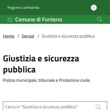
Servizi | Comune di Fon
Vai al contenuto principale
(apre in un'altra scheda).
Regione Lombardia
Comune di Fonteno
Home
/
Servizi
/
Giustizia e sicurezza pubblica
Giustizia e sicurezza
pubblica
Polizia municipale, tribunale e Protezione civile.
Cerca in "Giustizia e sicurezza pubblica"