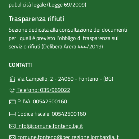
pubblicità legale (Legge 69/2009)
Trasparenza rifiuti
Sezione dedicata alla consultazione dei documenti
per i quali è previsto l'obbligo di trasparenza sul
servizio rifiuti (Delibera Arera 444/2019)
CONTATTI
(apre in un
Via Campello, 2 - 24060 - Fonteno - (BG)
Telefono: 035/969022
P. IVA: 00542500160
Codice fiscale: 00542500160
info@comune.fonteno.bg.it
comune.fonteno@pec.regione.lombardia.it