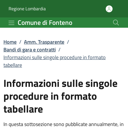
Informazioni sulle singo
Vai al contenuto principale
(apre in un'altra scheda).
Regione Lombardia
Comune di Fonteno
Home
/
Amm. Trasparente
/
Bandi di gara e contratti
/
Informazioni sulle singole procedure in formato
tabellare
Informazioni sulle singole
procedure in formato
tabellare
In questa sottosezione sono pubblicate annualmente, in