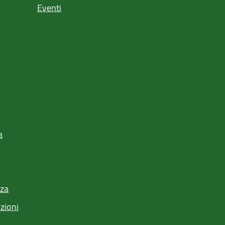
Eventi
a
nza
nzioni