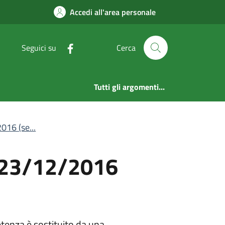
al 23/12/2016 (sezio
Accedi all'area personale
Seguici su
Cerca
Tutti gli argomenti...
016 (se...
l 23/12/2016
petenza è sostituito da una