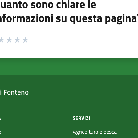
uanto sono chiare le
nformazioni su questa pagina
 da 1 a 5 stelle la pagina
ta 1 stelle su 5
aluta 2 stelle su 5
Valuta 3 stelle su 5
Valuta 4 stelle su 5
Valuta 5 stelle su 5
i Fonteno
À
SERVIZI
e
Agricoltura e pesca