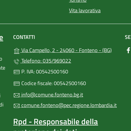
Vita lavorativa
e
CONTATTI
SE
(apre in 
Via Campello, 2 - 24060 - Fonteno - (BG)
lo
Telefono: 035/969022
nte
P. IVA: 00542500160
Codice fiscale: 00542500160
info@comune.fonteno.bg.it
i
di
comune.fonteno@pec.regione.lombardia.it
Rpd - Responsabile della