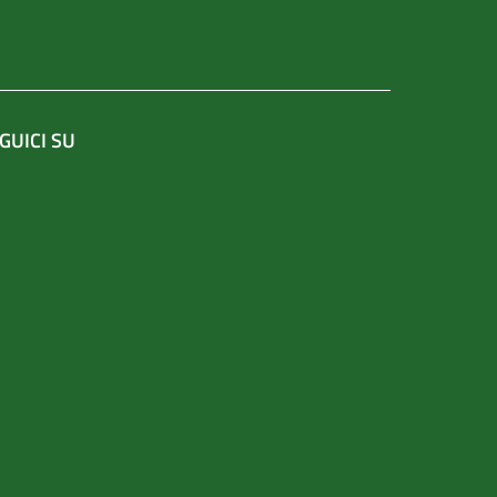
GUICI SU
un'altra scheda).