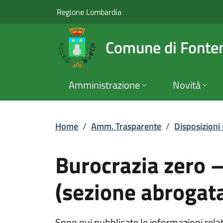
Burocrazia zero – d
Vai al contenuto principale
(apre in un'altra scheda).
Regione Lombardia
Comune di Fonte
Amministrazione
Novità
Home
/
Amm. Trasparente
/
Disposizioni
Burocrazia zero –
(sezione abrogata
Sono qui pubblicate le informazioni relati