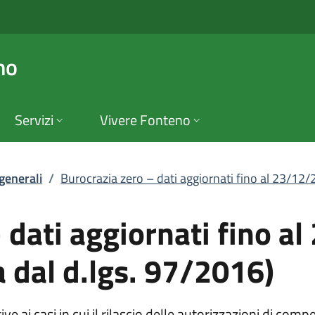
ati aggiornati fino 
no
Servizi
Vivere Fonteno
 generali
/
Burocrazia zero – dati aggiornati fino al 23/12/2
 dati aggiornati fino a
 dal d.lgs. 97/2016)
ve ai casi in cui il rilascio delle autorizzazioni di com